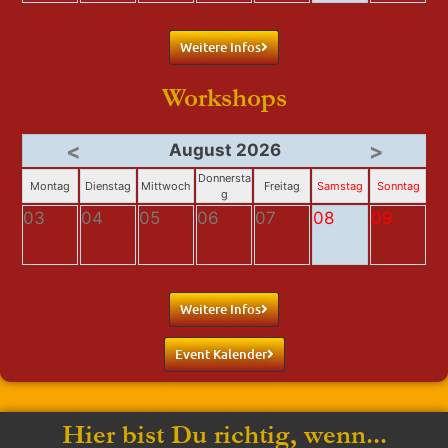
Weitere Infos
Workshops
<
>
August 2026
Donnersta
Montag
Dienstag
Mittwoch
Freitag
Samstag
Sonntag
g
03
04
05
06
07
08
09
Weitere Infos
Event Kalender
Hier bist Du richtig, wenn...