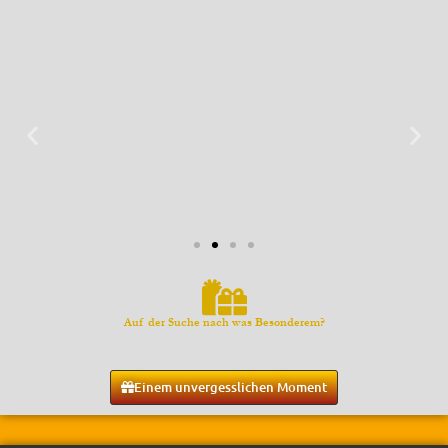
Namaste
Auf der Suche nach was Besonderem?
Ab 1. September gibt es eine Preiserhöhung
Newsletter
Einem unvergesslichen Moment