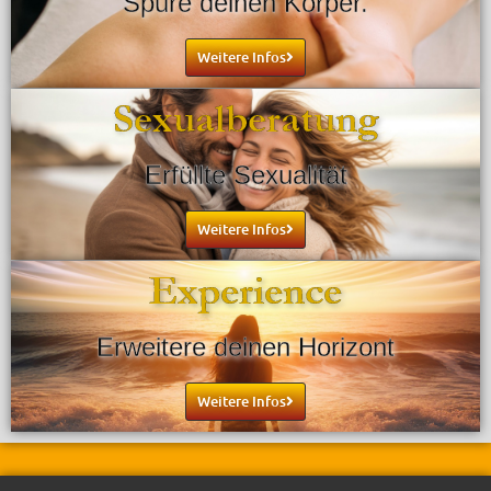
Spüre deinen Körper
.
Weitere Infos
Sexualberatung
Erfüllte Sexualität
Weitere Infos
Experience
Erweitere deinen Horizont
Weitere Infos