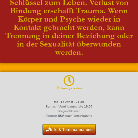
Schlüssel zum Leben. Verlust von
Bindung erschafft Trauma. Wenn
Körper und Psyche wieder in
Kontakt gebracht werden, kann
Trennung in deiner Beziehung oder
in der Sexualität überwunden
werden.
Öffnungszeiten
Mo - Fr
von
9 - 21:30
Sa
nach Vereinbarung
bis 19:00
So
geschlossen
Termine
NUR
nach Vereinbarung
Info & Terminannahme