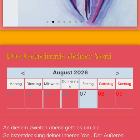
Das Geheimnis deiner Yoni​
<
>
August 2026
Donnersta
Montag
Dienstag
Mittwoch
Freitag
Samstag
Sonntag
g
03
04
05
06
07
08
09
An diesem zweiten Abend geht es um die
Selbstentdeckung deiner inneren Yoni. Der Äußeren