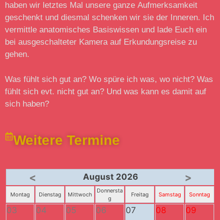
haben wir letztes Mal unsere ganze Aufmerksamkeit
geschenkt und diesmal schenken wir sie der Inneren. Ich
vermittle anatomisches Basiswissen und lade Euch ein
bei ausgeschalteter Kamera auf Erkundungsreise zu
gehen.
Was fühlt sich gut an? Wo spüre ich was, wo nicht? Was
fühlt sich evt. nicht gut an? Und was kann es damit auf
sich haben?
Weitere Termine
<
>
August 2026
Donnersta
Montag
Dienstag
Mittwoch
Freitag
Samstag
Sonntag
g
03
04
05
06
07
08
09