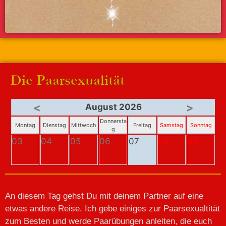
Die Paarsexualität
<
>
August 2026
Donnersta
Montag
Dienstag
Mittwoch
Freitag
Samstag
Sonntag
g
03
04
05
06
07
08
09
An diesem Tag gehst Du mit deinem Partner auf eine
etwas andere Reise. Ich gebe einiges zur Paarsexualtität
zum Besten und werde Paarübungen anleiten, die euch