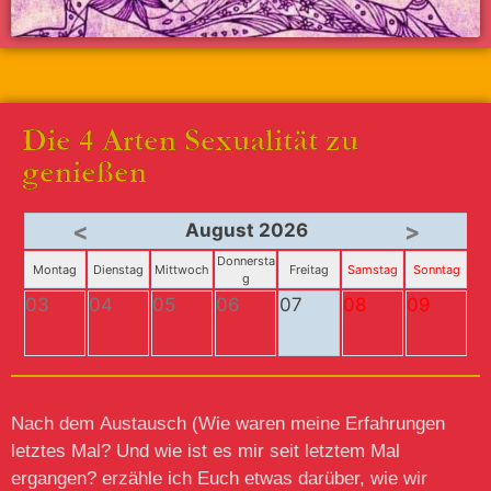
Die 4 Arten Sexualität zu
genießen
<
>
August 2026
Donnersta
Montag
Dienstag
Mittwoch
Freitag
Samstag
Sonntag
g
03
04
05
06
07
08
09
Nach dem Austausch (Wie waren meine Erfahrungen
letztes Mal? Und wie ist es mir seit letztem Mal
ergangen? erzähle ich Euch etwas darüber, wie wir