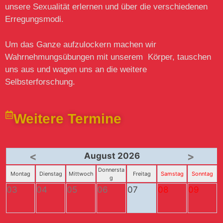
unsere Sexualität erlernen und über die verschiedenen
Erregungsmodi.
Um das Ganze aufzulockern machen wir
Wahrnehmungsübungen mit unserem Körper, tauschen
uns aus und wagen uns an die weitere
Selbsterforschung.
Weitere Termine
<
>
August 2026
Donnersta
Montag
Dienstag
Mittwoch
Freitag
Samstag
Sonntag
g
03
04
05
06
07
08
09