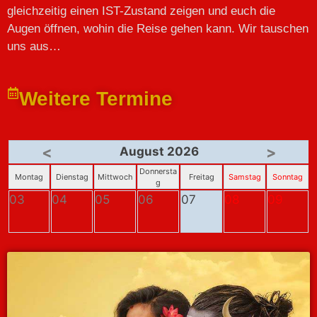
gleichzeitig einen IST-Zustand zeigen und euch die
Augen öffnen, wohin die Reise gehen kann. Wir tauschen
uns aus…
Weitere Termine
<
>
August 2026
Donnersta
Montag
Dienstag
Mittwoch
Freitag
Samstag
Sonntag
g
03
04
05
06
07
08
09