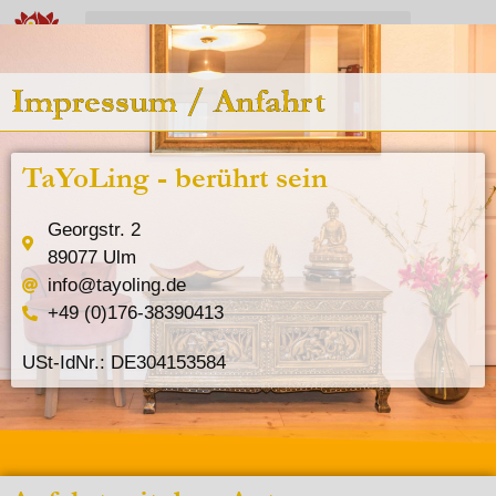
Impressum / Anfahrt
TaYoLing - berührt sein
Georgstr. 2
89077 Ulm
info@tayoling.de
+49 (0)176-38390413
USt-IdNr.: DE304153584