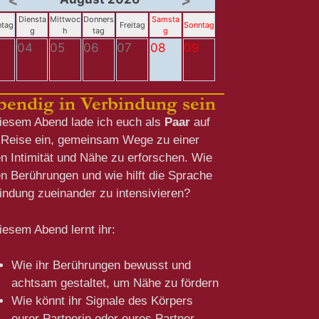
<
>
Diensta
Mittwoc
Donners
Samsta
tag
Freitag
Sonntag
g
h
tag
g
3
04
05
06
07
08
09
bendig in Verbindung sein
iesem Abend lade ich euch als
Paar
auf
 Reise ein, gemeinsam Wege zu einer
n Intimität und Nähe zu erforschen. Wie
en Berührungen und wie hilft die Sprache
indung zueinander zu intensivieren?
iesem Abend lernt ihr:
Wie ihr Berührungen bewusst und
achtsam gestaltet, um Nähe zu fördern
Wie könnt ihr Signale des Körpers
eurer Partnerin oder eures Partner