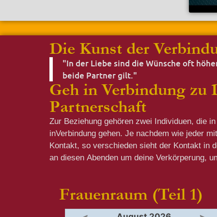
Die Kunst der Verbindu
"In der Liebe sind die Wünsche oft höhe
beide Partner gilt."
Geh in Verbindung zu Di
Partnerschaft
Zur Beziehung gehören zwei Individuen, die in
um Dich und dein Gegenüber wahrzunehmen. Es geh
inVerbindung gehen. Je nachdem wie jeder mit
Kontakt, so verschieden sieht der Kontakt in 
an diesen Abenden um deine Verkörperung, u
Frauenraum (Teil 1)
August 2026