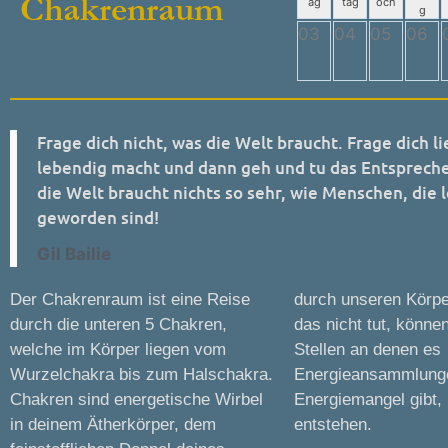
Chakrenraum
ag
tag
och
g
03
04
05
06
Frage dich nicht, was die Welt braucht. Frage dich li
lebendig macht und dann geh und tu das Entsprech
die Welt braucht nichts so sehr, wie Menschen, die 
geworden sind!
Gil Bailie
Der Chakrenraum ist eine Reise
durch unseren Körper. Wenn sie
durch die unteren 5 Chakren,
das nicht tut, können an den
welche im Körper liegen vom
Stellen an denen es
Wurzelchakra bis zum Halschakra.
Energieansammlungen oder
Chakren sind energetische Wirbel
Energiemangel gibt, Krankheiten
in deinem Ätherkörper, dem
entstehen.