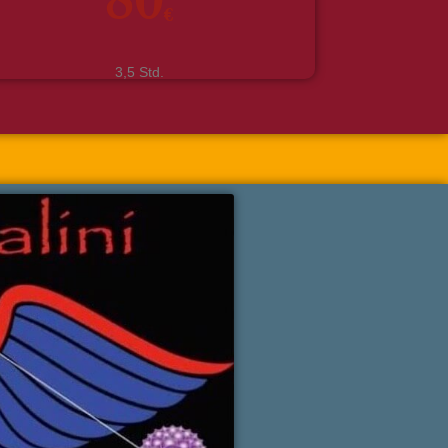
€
3,5 Std.