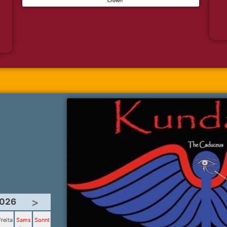
>
2026
Freita
Sams
Sonnt