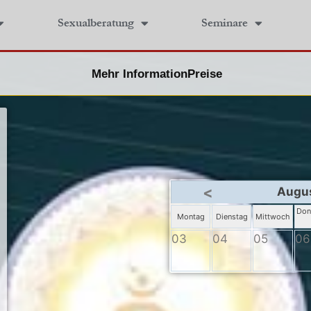
Sexualberatung
Seminare
Mehr Information
Preise
<
Augu
Don
Montag
Dienstag
Mittwoch
03
04
05
06