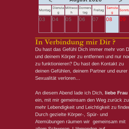
<
>
Diensta
Mittwoc
Donners
Samsta
Montag
Freitag
Sonnt
g
h
tag
g
03
04
05
06
07
08
09
In Verbindung mir Dir ?
Du hast das Gefühl Dich immer mehr von D
und deinem Körper zu entfernen und nur no
zu funktionieren? Du hast den Kontakt zu
deinen Gefühlen, deinem Partner und eurer
Sexualität verloren…
An diesem Abend lade ich Dich,
liebe Frau
ein, mit mir gemeinsam den Weg zurück zu
mehr Lebendigkeit und Leichtigkeit zu finde
Durch gezielte Körper-, Spür- und
Atemübungen räumen wir gemeinsam mit
allem Schweren, Lähmenden auf.