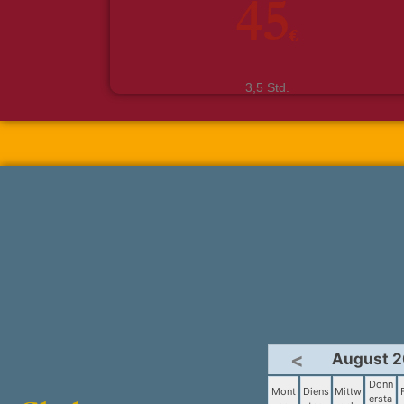
45
€
3,5 Std.
<
August 
Donn
Mont
Diens
Mittw
ersta