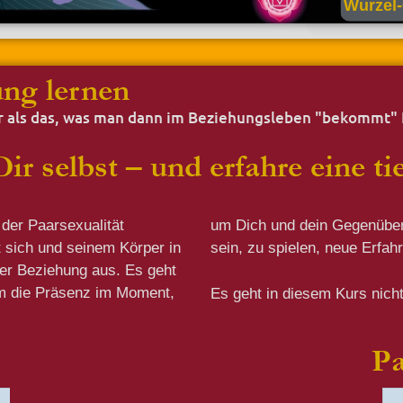
Wurzel
ng lernen​
r als das, was man dann im Beziehungsleben "bekommt" Hi
r selbst – und erfahre eine ti
 der Paarsexualität
t darum neugierig zu
 sich und seinem Körper in
sein, zu spielen, neue Erf
der Beziehung aus. Es geht
m die Präsenz im Moment,
Es geht in diesem Kurs nich
Pa