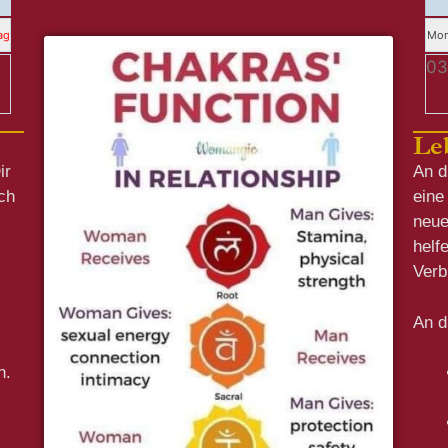
ag
Mon
0
Le
ir
An d
ch
eine
neue
helf
Verb
An d
n.