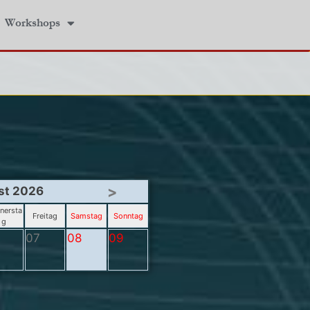
Workshops
>
st 2026
nersta
Freitag
Samstag
Sonntag
g
07
08
09