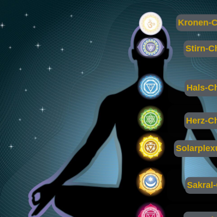
Kronen-C
Stirn-C
Hals-C
Herz-C
Solarplex
Sakral