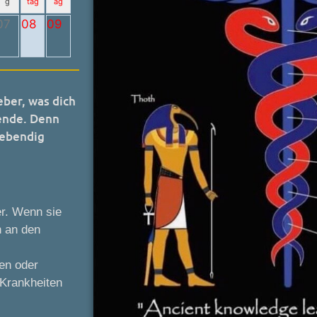
g
tag
ag
07
08
09
eber, was dich
ende. Denn
lebendig