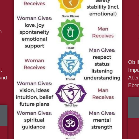
n
Ob i
t
Impu
und
Aben
Eben