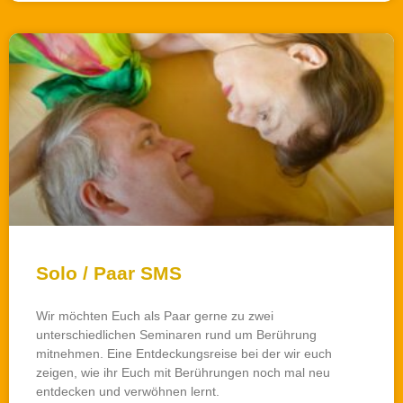
Solo / Paar SMS
Wir möchten Euch als Paar gerne zu zwei
unterschiedlichen Seminaren rund um Berührung
mitnehmen. Eine Entdeckungsreise bei der wir euch
zeigen, wie ihr Euch mit Berührungen noch mal neu
entdecken und verwöhnen lernt.