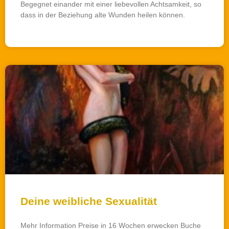
Begegnet einander mit einer liebevollen Achtsamkeit, so
dass in der Beziehung alte Wunden heilen können.
Deine weibliche Sexualität
Mehr Information Preise in 16 Wochen erwecken Buche