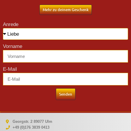
Mehr zu deinem Geschenk
Anrede
Vorname
E-Mail
Senden
Georgstr. 2 89077 Ulm
+49 (0)176 3839 0413