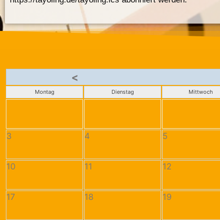
<
Montag
Dienstag
Mittwoch
3
4
5
10
11
12
17
18
19