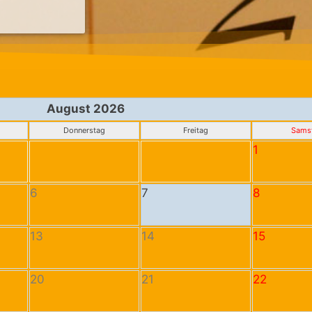
August 2026
Donnerstag
Freitag
Sams
1
6
7
8
13
14
15
20
21
22