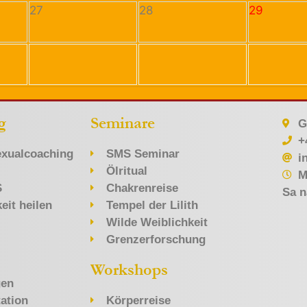
27
28
29
g
Seminare
G
+
xualcoaching
SMS Seminar
i
Ölritual
M
S
Chakrenreise
Sa n
eit heilen
Tempel der Lilith
Wilde Weiblichkeit
Grenzerforschung
Workshops
gen
ation
Körperreise