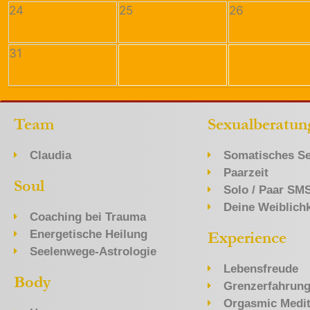
24
25
26
31
Team
Sexualberatun
Claudia
Somatisches Se
Paarzeit
Soul
Solo / Paar SM
Deine Weiblichk
Coaching bei Trauma
Energetische Heilung
Experience
Seelenwege-Astrologie
Lebensfreude
Body
Grenzerfahrun
Orgasmic Medit