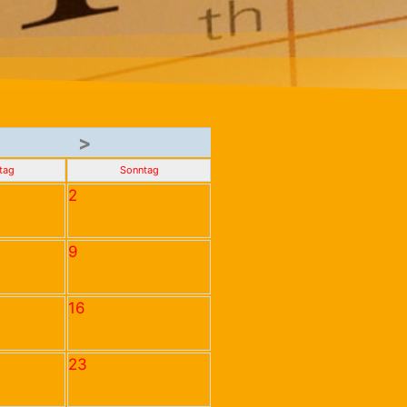
>
tag
Sonntag
2
9
16
23