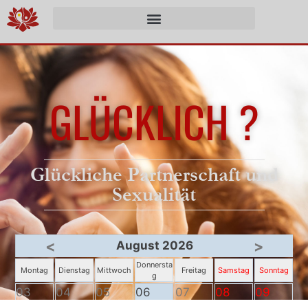
GLÜCKLICH ?
Glückliche Partnerschaft und
Sexualität
<
>
August 2026
Donnersta
Montag
Dienstag
Mittwoch
Freitag
Samstag
Sonntag
g
03
04
05
06
07
08
09