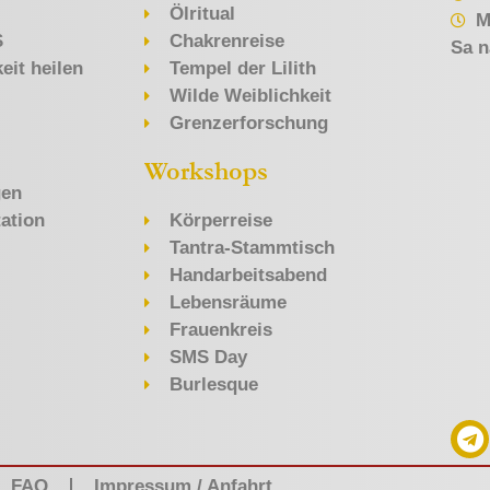
Ölritual
M
S
Chakrenreise
Sa n
eit heilen
Tempel der Lilith
Wilde Weiblichkeit
Grenzerforschung
Workshops
gen
ation
Körperreise
Tantra-Stammtisch
Handarbeitsabend
Lebensräume
Frauenkreis
SMS Day
Burlesque
FAQ
Impressum / Anfahrt