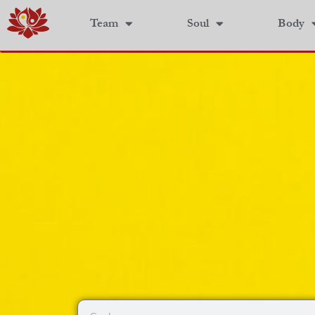
Team
Soul
Body