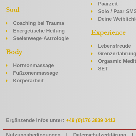
Paarzeit
Soul
Solo / Paar SM
Deine Weiblichk
Coaching bei Trauma
Energetische Heilung
Experience
Seelenwege-Astrologie
Lebensfreude
Body
Grenzerfahrun
Orgasmic Medit
Hormonmassage
SET
Fußzonenmassage
Körperarbeit
Ergänzende Infos unter:
+49 (0)176 3839 0413
Nutzungsbedingungen
Datenschutzerklärung