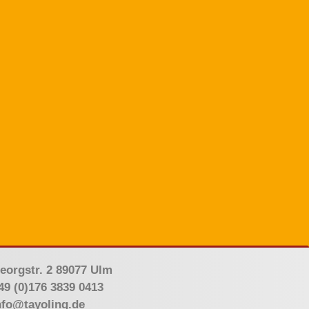
eorgstr. 2 89077 Ulm
49 (0)176 3839 0413
nfo@tayoling.de