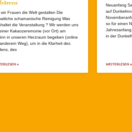
bärens
Neuanfang Sam
auf Dunkelm
 wir Frauen die Welt gestalten Die
Novemberanfa
atliche schamanische Reinigung Was
so für einen 
nhaltet die Veranstaltung ? Wir werden uns
Jahresanfang.
 einer Kakaozeremonie (vor Ort) am
in der Dunkel
inn in unseren Herzraum begeben (online
 anderem Weg), um in die Klarheit des
lens, des
TERLESEN »
WEITERLESEN »