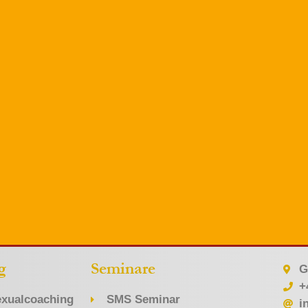
g
Seminare
G
+
xualcoaching
SMS Seminar
i