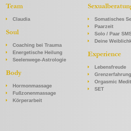
Team
Sexualberatun
Claudia
Somatisches Se
Paarzeit
Soul
Solo / Paar SM
Deine Weiblichk
Coaching bei Trauma
Energetische Heilung
Experience
Seelenwege-Astrologie
Lebensfreude
Body
Grenzerfahrun
Orgasmic Medit
Hormonmassage
SET
Fußzonenmassage
Körperarbeit