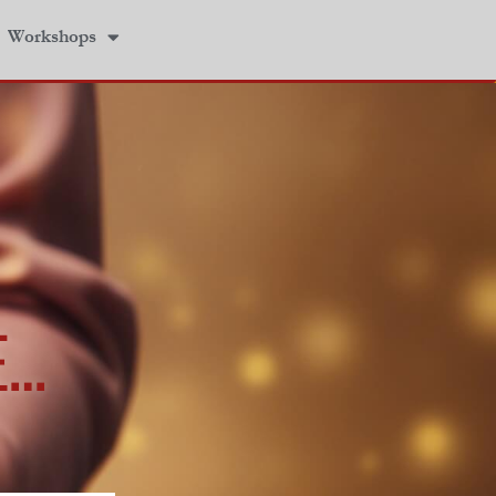
Workshops
E…