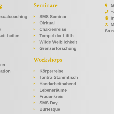
g
Seminare
G
+
xualcoaching
SMS Seminar
i
Ölritual
M
S
Chakrenreise
Sa n
eit heilen
Tempel der Lilith
Wilde Weiblichkeit
Grenzerforschung
Workshops
gen
ation
Körperreise
Tantra-Stammtisch
Handarbeitsabend
Lebensräume
Frauenkreis
SMS Day
Burlesque